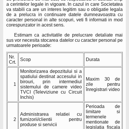
a cerintelor legale in vigoare. In cazul in care Societatea
va stabili ca are un interes legitim sau o obligatie legala
de a prelucra in continuare datele dumneavoastra cu
caracter personal in alte scopuri, veti fi informati in mod
corespunzator in acest sens.
Estimam ca activitatile de prelucrare detaliate mai
sus vor necesita stocarea datelor cu caracter personal pe
urmatoarele perioade:
Nr.
Scop
Durata
Crt.
Monitorizarea depozitului si a
spatiului destinat accesului in
Maxim 30 de
birouri, prin intermediul
1
zile pentru
sistemului de camere video
înregistrari video
TVCI (Televiziune cu Circuit
Inchis)
Perioada de
limitare si
Administrarea relatiei cu
termenele
2
furnizorii/clientii pentru
mentionate de
produse si servicii
legislatia fiscala