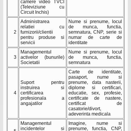
camere video TVCI
(Televiziune cu
Circuit Inchis)
Administrarea
Nume si prenume, locul
relatiei cu
de munca, functia,
2
furnizorii/clientii
semnatura, CNP, serie si
pentru produse si
numar de carte de
servicii
identitate
Managementul
Nume si prenume, locul
3
activelor (bunurile)
de munca, functia,
Societatii
semnatura
Carte de identitate,
pasaport, nume si
Suport pentru
prenume, data nasterii,
instruirea si
diplome si certificari,
4
certificarea
educatie, sex, profesie,
profesionala a
certificate de nastere,
angajatilor
certificat de
casatorie/divort,
adeverinta medicala
Managementul
Imagine, nume si
incidentelor si
prenume, functia, CNP,