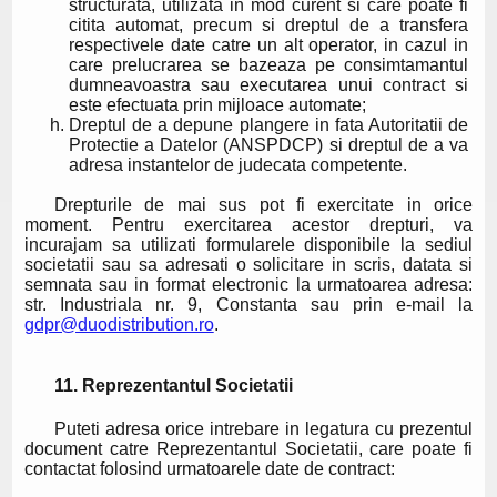
structurata, utilizata in mod curent si care poate fi
citita automat, precum si dreptul de a transfera
respectivele date catre un alt operator, in cazul in
care prelucrarea se bazeaza pe consimtamantul
dumneavoastra sau executarea unui contract si
este efectuata prin mijloace automate;
Dreptul de a depune plangere in fata Autoritatii de
Protectie a Datelor (ANSPDCP) si dreptul de a va
adresa instantelor de judecata competente.
Drepturile de mai sus pot fi exercitate in orice
moment. Pentru exercitarea acestor drepturi, va
incurajam sa utilizati formularele disponibile la sediul
societatii sau sa adresati o solicitare in scris, datata si
semnata sau in format electronic la urmatoarea adresa:
str. Industriala nr. 9, Constanta sau prin e-mail la
gdpr@duodistribution.ro
.
11. Reprezentantul Societatii
Puteti adresa orice intrebare in legatura cu prezentul
document catre Reprezentantul Societatii, care poate fi
contactat folosind urmatoarele date de contract: