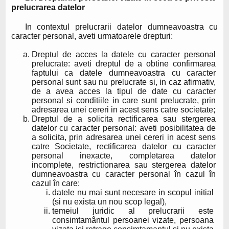
prelucrarea datelor
In contextul prelucrarii datelor dumneavoastra cu
caracter personal, aveti urmatoarele drepturi:
Dreptul de acces la datele cu caracter personal
prelucrate: aveti dreptul de a obtine confirmarea
faptului ca datele dumneavoastra cu caracter
personal sunt sau nu prelucrate si, in caz afirmativ,
de a avea acces la tipul de date cu caracter
personal si conditiile in care sunt prelucrate, prin
adresarea unei cereri in acest sens catre societate;
Dreptul de a solicita rectificarea sau stergerea
datelor cu caracter personal: aveti posibilitatea de
a solicita, prin adresarea unei cereri in acest sens
catre Societate, rectificarea datelor cu caracter
personal inexacte, completarea datelor
incomplete, restrictionarea sau stergerea datelor
dumneavoastra cu caracter personal în cazul în
cazul în care:
datele nu mai sunt necesare in scopul initial
(si nu exista un nou scop legal),
temeiul juridic al prelucrarii este
consimtamântul persoanei vizate, persoana