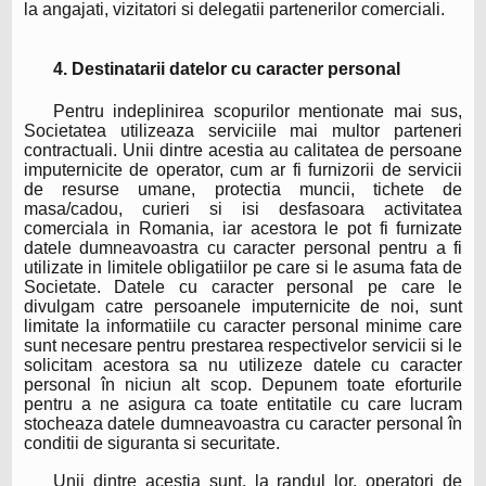
la angajati, vizitatori si delegatii partenerilor comerciali.
4. Destinatarii datelor cu caracter personal
Pentru indeplinirea scopurilor mentionate mai sus,
Societatea utilizeaza serviciile mai multor parteneri
contractuali. Unii dintre acestia au calitatea de persoane
imputernicite de operator, cum ar fi furnizorii de servicii
de resurse umane, protectia muncii, tichete de
masa/cadou, curieri si isi desfasoara activitatea
comerciala in Romania, iar acestora le pot fi furnizate
datele dumneavoastra cu caracter personal pentru a fi
utilizate in limitele obligatiilor pe care si le asuma fata de
Societate. Datele cu caracter personal pe care le
divulgam catre persoanele imputernicite de noi, sunt
limitate la informatiile cu caracter personal minime care
sunt necesare pentru prestarea respectivelor servicii si le
solicitam acestora sa nu utilizeze datele cu caracter
personal în niciun alt scop. Depunem toate eforturile
pentru a ne asigura ca toate entitatile cu care lucram
stocheaza datele dumneavoastra cu caracter personal în
conditii de siguranta si securitate.
Unii dintre acestia sunt, la randul lor, operatori de