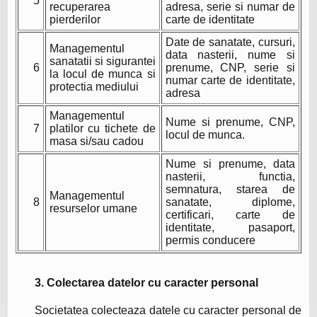
5
recuperarea
adresa, serie si numar de
pierderilor
carte de identitate
Date de sanatate, cursuri,
Managementul
data nasterii, nume si
sanatatii si sigurantei
6
prenume, CNP, serie si
la locul de munca si
numar carte de identitate,
protectia mediului
adresa
Managementul
Nume si prenume, CNP,
7
platilor cu tichete de
locul de munca.
masa si/sau cadou
Nume si prenume, data
nasterii, functia,
semnatura, starea de
Managementul
8
sanatate, diplome,
resurselor umane
certificari, carte de
identitate, pasaport,
permis conducere
3. Colectarea datelor cu caracter personal
Societatea colecteaza datele cu caracter personal de