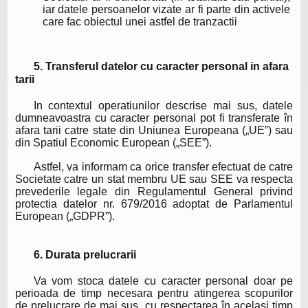
iar datele persoanelor vizate ar fi parte din activele
care fac obiectul unei astfel de tranzactii
5. Transferul datelor cu caracter personal in afara
tarii
In contextul operatiunilor descrise mai sus, datele
dumneavoastra cu caracter personal pot fi transferate în
afara tarii catre state din Uniunea Europeana („UE”) sau
din Spatiul Economic European („SEE”).
Astfel, va informam ca orice transfer efectuat de catre
Societate catre un stat membru UE sau SEE va respecta
prevederile legale din Regulamentul General privind
protectia datelor nr. 679/2016 adoptat de Parlamentul
European („GDPR”).
6. Durata prelucrarii
Va vom stoca datele cu caracter personal doar pe
perioada de timp necesara pentru atingerea scopurilor
de prelucrare de mai sus, cu respectarea în acelasi timp