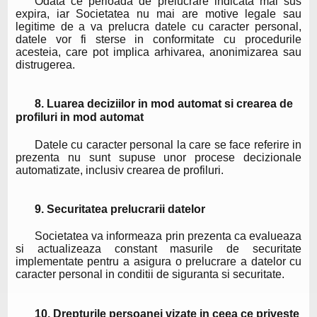
Odata ce perioada de prelucrare indicata mai sus
expira, iar Societatea nu mai are motive legale sau
legitime de a va prelucra datele cu caracter personal,
datele vor fi sterse in conformitate cu procedurile
acesteia, care pot implica arhivarea, anonimizarea sau
distrugerea.
8. Luarea deciziilor in mod automat si crearea de
profiluri in mod automat
Datele cu caracter personal la care se face referire in
prezenta nu sunt supuse unor procese decizionale
automatizate, inclusiv crearea de profiluri.
9. Securitatea prelucrarii datelor
Societatea va informeaza prin prezenta ca evalueaza
si actualizeaza constant masurile de securitate
implementate pentru a asigura o prelucrare a datelor cu
caracter personal in conditii de siguranta si securitate.
10. Drepturile persoanei vizate in ceea ce priveste