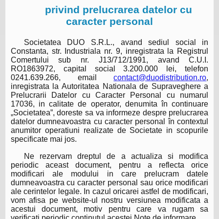
privind prelucrarea datelor cu
caracter personal
Societatea DUO S.R.L., avand sediul social in
Constanta, str. Industriala nr. 9, inregistrata la Registrul
Comertului sub nr. J13/712/1991, avand C.U.I.
RO1863972, capital social 3.200.000 lei, telefon
0241.639.266, email
contact@duodistribution.ro
,
inregistrata la Autoritatea Nationala de Supraveghere a
Prelucrarii Datelor cu Caracter Personal cu numarul
17036, in calitate de operator, denumita în continuare
„Societatea”, doreste sa va informeze despre prelucrarea
datelor dumneavoastra cu caracter personal în contextul
anumitor operatiuni realizate de Societate in scopurile
specificate mai jos.
Ne rezervam dreptul de a actualiza si modifica
periodic aceast document, pentru a reflecta orice
modificari ale modului in care prelucram datele
dumneavoastra cu caracter personal sau orice modificari
ale cerintelor legale. In cazul oricarei astfel de modificari,
vom afisa pe website-ul nostru versiunea modificata a
acestui document, motiv pentru care va rugam sa
verificati periodic continutul acestei Note de informare.