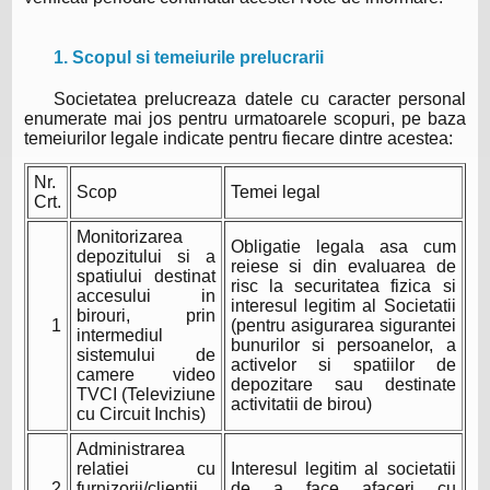
1. Scopul si temeiurile prelucrarii
Societatea prelucreaza datele cu caracter personal
enumerate mai jos pentru urmatoarele scopuri, pe baza
temeiurilor legale indicate pentru fiecare dintre acestea:
Nr.
Scop
Temei legal
Crt.
Monitorizarea
Obligatie legala asa cum
depozitului si a
reiese si din evaluarea de
spatiului destinat
risc la securitatea fizica si
accesului in
interesul legitim al Societatii
birouri, prin
1
(pentru asigurarea sigurantei
intermediul
bunurilor si persoanelor, a
sistemului de
activelor si spatiilor de
camere video
depozitare sau destinate
TVCI (Televiziune
activitatii de birou)
cu Circuit Inchis)
Administrarea
relatiei cu
Interesul legitim al societatii
2
furnizorii/clientii
de a face afaceri cu