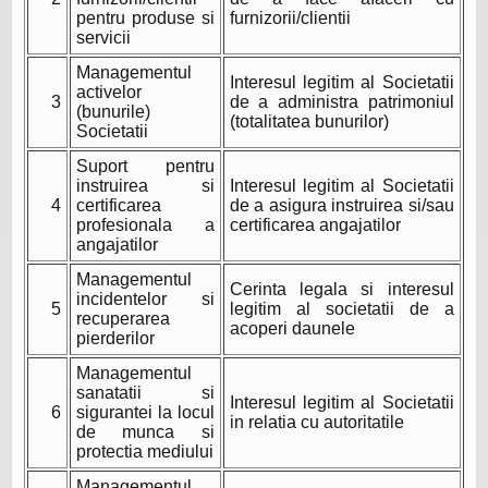
pentru produse si
furnizorii/clientii
servicii
Managementul
Interesul legitim al Societatii
activelor
3
de a administra patrimoniul
(bunurile)
(totalitatea bunurilor)
Societatii
Suport pentru
instruirea si
Interesul legitim al Societatii
4
certificarea
de a asigura instruirea si/sau
profesionala a
certificarea angajatilor
angajatilor
Managementul
Cerinta legala si interesul
incidentelor si
5
legitim al societatii de a
recuperarea
acoperi daunele
pierderilor
Managementul
sanatatii si
Interesul legitim al Societatii
6
sigurantei la locul
in relatia cu autoritatile
de munca si
protectia mediului
Managementul