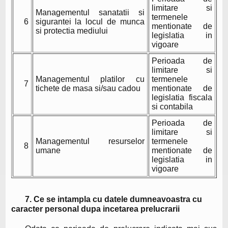
limitare si
Managementul sanatatii si
termenele
6
sigurantei la locul de munca
mentionate de
si protectia mediului
legislatia in
vigoare
Perioada de
limitare si
Managementul platilor cu
termenele
7
tichete de masa si/sau cadou
mentionate de
legislatia fiscala
si contabila
Perioada de
limitare si
Managementul resurselor
termenele
8
umane
mentionate de
legislatia in
vigoare
7. Ce se intampla cu datele dumneavoastra cu
caracter personal dupa incetarea prelucrarii