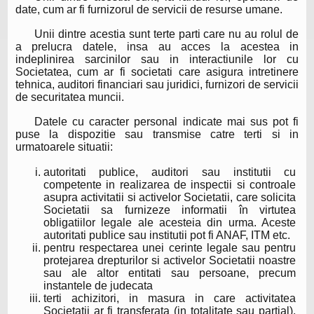
date, cum ar fi furnizorul de servicii de resurse umane.
Unii dintre acestia sunt terte parti care nu au rolul de
a prelucra datele, insa au acces la acestea in
indeplinirea sarcinilor sau in interactiunile lor cu
Societatea, cum ar fi societati care asigura intretinere
tehnica, auditori financiari sau juridici, furnizori de servicii
de securitatea muncii.
Datele cu caracter personal indicate mai sus pot fi
puse la dispozitie sau transmise catre terti si in
urmatoarele situatii:
autoritati publice, auditori sau institutii cu
competente in realizarea de inspectii si controale
asupra activitatii si activelor Societatii, care solicita
Societatii sa furnizeze informatii în virtutea
obligatiilor legale ale acesteia din urma. Aceste
autoritati publice sau institutii pot fi ANAF, ITM etc.
pentru respectarea unei cerinte legale sau pentru
protejarea drepturilor si activelor Societatii noastre
sau ale altor entitati sau persoane, precum
instantele de judecata
terti achizitori, in masura in care activitatea
Societatii ar fi transferata (in totalitate sau partial),