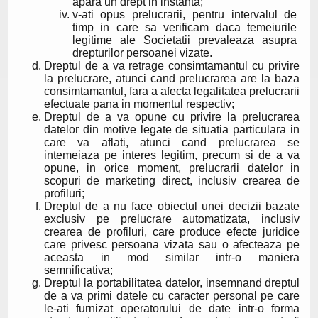
apara un drept in instanta;
v-ati opus prelucrarii, pentru intervalul de
timp in care sa verificam daca temeiurile
legitime ale Societatii prevaleaza asupra
drepturilor persoanei vizate.
Dreptul de a va retrage consimtamantul cu privire
la prelucrare, atunci cand prelucrarea are la baza
consimtamantul, fara a afecta legalitatea prelucrarii
efectuate pana in momentul respectiv;
Dreptul de a va opune cu privire la prelucrarea
datelor din motive legate de situatia particulara in
care va aflati, atunci cand prelucrarea se
intemeiaza pe interes legitim, precum si de a va
opune, in orice moment, prelucrarii datelor in
scopuri de marketing direct, inclusiv crearea de
profiluri;
Dreptul de a nu face obiectul unei decizii bazate
exclusiv pe prelucrare automatizata, inclusiv
crearea de profiluri, care produce efecte juridice
care privesc persoana vizata sau o afecteaza pe
aceasta in mod similar intr-o maniera
semnificativa;
Dreptul la portabilitatea datelor, insemnand dreptul
de a va primi datele cu caracter personal pe care
le-ati furnizat operatorului de date intr-o forma