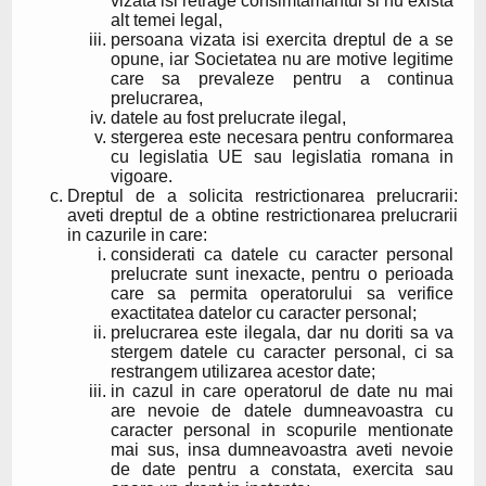
vizata isi retrage consimtamantul si nu exista
alt temei legal,
persoana vizata isi exercita dreptul de a se
opune, iar Societatea nu are motive legitime
care sa prevaleze pentru a continua
prelucrarea,
datele au fost prelucrate ilegal,
stergerea este necesara pentru conformarea
cu legislatia UE sau legislatia romana in
vigoare.
Dreptul de a solicita restrictionarea prelucrarii:
aveti dreptul de a obtine restrictionarea prelucrarii
in cazurile in care:
considerati ca datele cu caracter personal
prelucrate sunt inexacte, pentru o perioada
care sa permita operatorului sa verifice
exactitatea datelor cu caracter personal;
prelucrarea este ilegala, dar nu doriti sa va
stergem datele cu caracter personal, ci sa
restrangem utilizarea acestor date;
in cazul in care operatorul de date nu mai
are nevoie de datele dumneavoastra cu
caracter personal in scopurile mentionate
mai sus, insa dumneavoastra aveti nevoie
de date pentru a constata, exercita sau